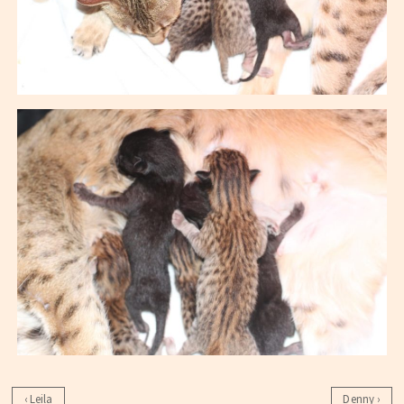
Beitragsnavigation
‹
Leila
Denny
›